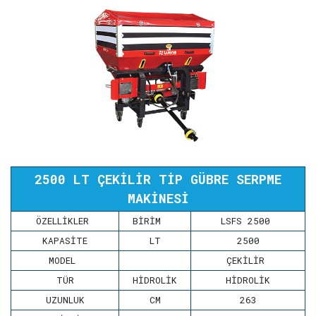
2500 LT ÇEKİLİR TİP GÜBRE SERPME
MAKİNESİ
ÖZELLİKLER
BİRİM
LSFS 2500
KAPASİTE
LT
2500
MODEL
ÇEKİLİR
TÜR
HİDROLİK
HİDROLİK
UZUNLUK
CM
263