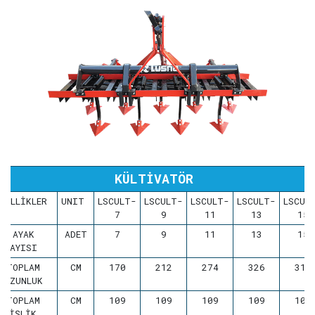
KÜLTİVATÖR
ZELLİKLER
UNIT
LSCULT-
LSCULT-
LSCULT-
LSCULT-
LSCUL
7
9
11
13
15
AYAK
ADET
7
9
11
13
15
SAYISI
TOPLAM
CM
170
212
274
326
310
UZUNLUK
TOPLAM
CM
109
109
109
109
109
GENİŞLİK