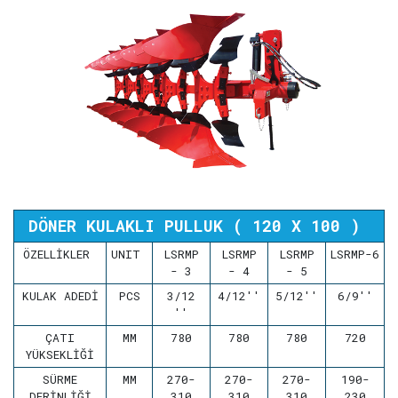
DÖNER KULAKLI PULLUK ( 120 X 100 )
ÖZELLİKLER
UNIT
LSRMP
LSRMP
LSRMP
LSRMP-6
- 3
- 4
- 5
KULAK ADEDİ
PCS
3/12
4/12''
5/12''
6/9''
''
ÇATI
MM
780
780
780
720
YÜKSEKLİĞİ
SÜRME
MM
270-
270-
270-
190-
DERİNLİĞİ
310
310
310
230