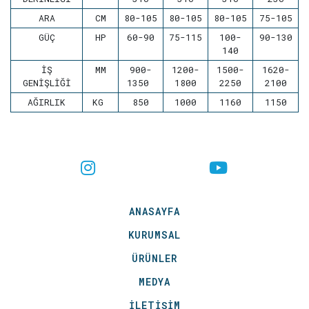
ARA
CM
80-105
80-105
80-105
75-105
GÜÇ
HP
60-90
75-115
100-
90-130
140
İŞ
MM
900-
1200-
1500-
1620-
GENİŞLİĞİ
1350
1800
2250
2100
AĞIRLIK
KG
850
1000
1160
1150
ANASAYFA
KURUMSAL
ÜRÜNLER
MEDYA
İLETİŞİM