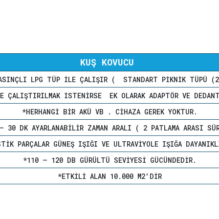
KUŞ KOVUCU
ASINÇLI LPG TÜP ILE ÇALIŞIR ( STANDART PIKNIK TÜPÜ
LE ÇALIŞTIRILMAK ISTENIRSE EK OLARAK ADAPTÖR VE DEDANT
*HERHANGI BIR AKÜ VB . CIHAZA GEREK YOKTUR.
– 30 DK AYARLANABILIR ZAMAN ARALI ( 2 PATLAMA ARASI SÜ
STIK PARÇALAR GÜNEŞ IŞIĞI VE ULTRAVIYOLE IŞIĞA DAYANIKL
*110 – 120 DB GÜRÜLTÜ SEVIYESI GÜCÜNDEDIR.
*ETKILI ALAN 10.000 M2'DIR