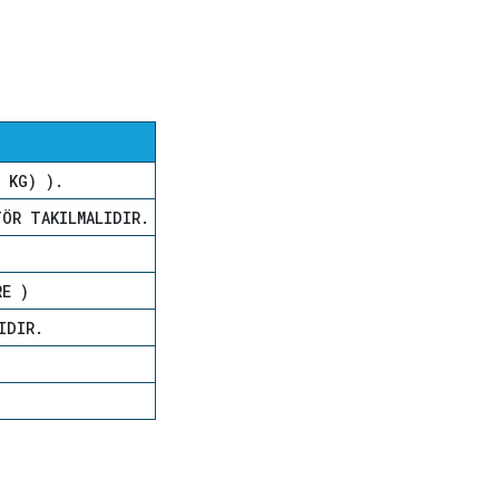
 (2 KG) ).
ÖR TAKILMALIDIR.
RE )
IDIR.