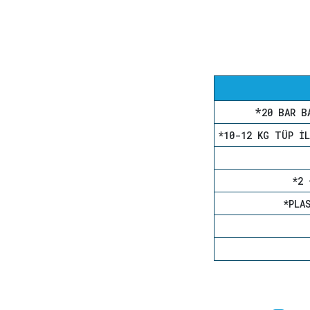
*
20 BAR B
*10-12 KG TÜP I
*2 
*PLA