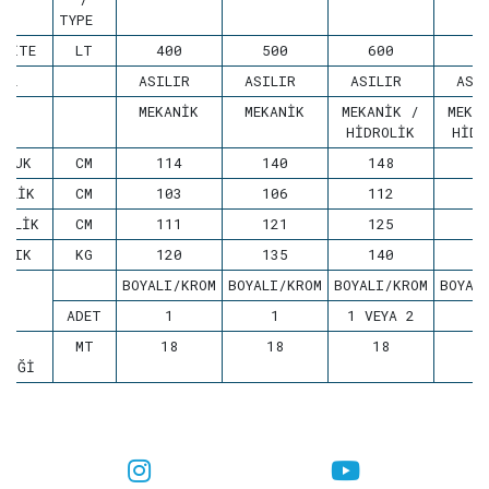
TYPE
ASİTE
LT
400
500
600
8
DEL
ASILIR
ASILIR
ASILIR
ASI
ÜR
MEKANİK
MEKANİK
MEKANİK /
MEKA
HİDROLİK
HİDR
NLUK
CM
114
140
148
1
İŞLİK
CM
103
106
112
1
EKLİK
CM
111
121
125
1
RLIK
KG
120
135
140
1
İSK
BOYALI/KROM
BOYALI/KROM
BOYALI/KROM
BOYAL
ADET
1
1
1 VEYA 2
İŞ
MT
18
18
18
1
ŞLİĞİ