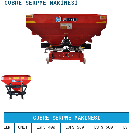
GÜBRE SERPME MAKİNESİ
GÜBRE SERPME MAKİNESİ
LİKLER
UNIT
LSFS 400
LSFS 500
LSFS 600
LSFS
/